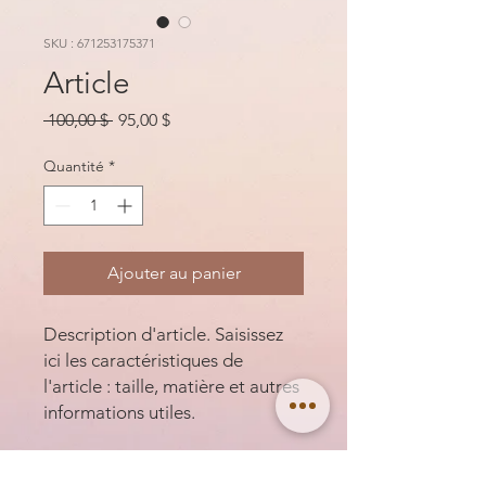
SKU : 671253175371
Article
Prix
Prix
 100,00 $ 
95,00 $
original
promotionnel
Quantité
*
Ajouter au panier
Description d'article. Saisissez 
ici les caractéristiques de 
l'article : taille, matière et autres 
informations utiles.
DÉTAILS D'ARTICLE