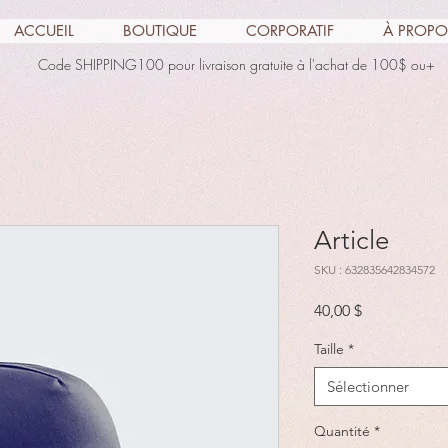
ACCUEIL
BOUTIQUE
CORPORATIF
À PROPO
Code SHIPPING100 pour livraison gratuite à l'achat de 100$ ou+
Article
SKU : 632835642834572
Prix
40,00 $
Taille
*
Sélectionner
Quantité
*